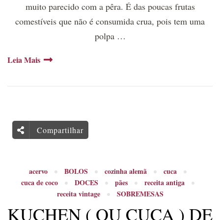
muito parecido com a pêra. É das poucas frutas
comestíveis que não é consumida crua, pois tem uma
polpa …
Leia Mais
Compartilhar
acervo
BOLOS
cozinha alemã
cuca
cuca de coco
DOCES
pães
receita antiga
receita vintage
SOBREMESAS
KUCHEN ( OU CUCA ) DE