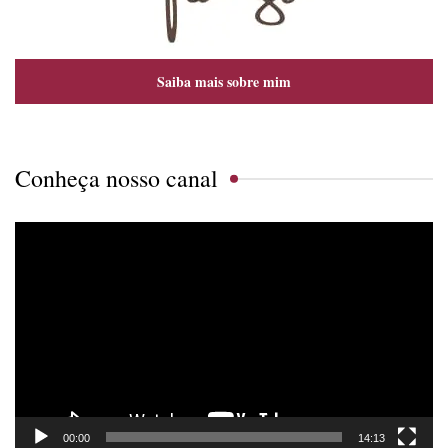
Saiba mais sobre mim
Conheça nosso canal
Tocador
de
vídeo
00:00
14:13