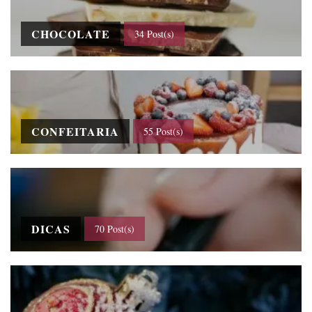
CHOCOLATE
34 Post(s)
CONFEITARIA
55 Post(s)
DICAS
70 Post(s)