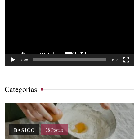
de
vídeo
00:00
11:25
Categorias
BÁSICO
38 Post(s)