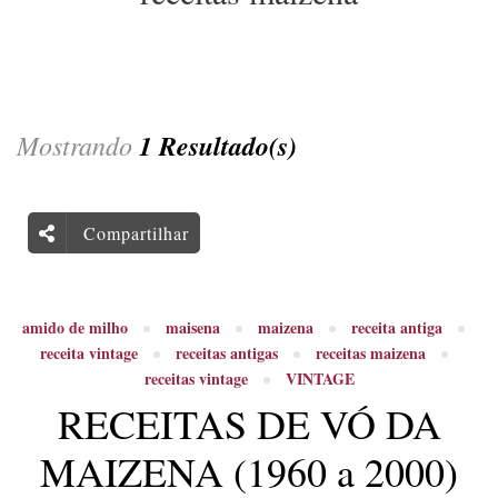
Mostrando
1 Resultado(s)
Compartilhar
amido de milho
maisena
maizena
receita antiga
receita vintage
receitas antigas
receitas maizena
receitas vintage
VINTAGE
RECEITAS DE VÓ DA
MAIZENA (1960 a 2000)