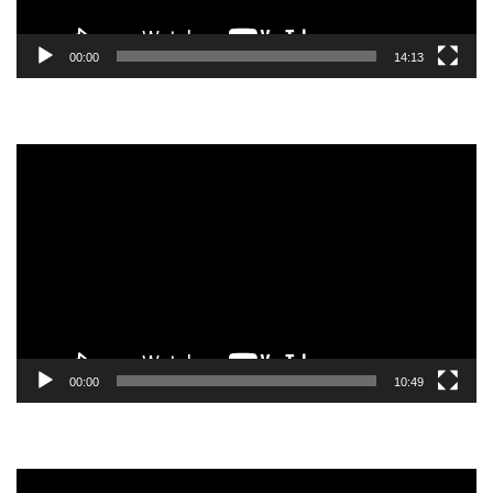
00:00
14:13
Tocador
de
vídeo
00:00
10:49
Tocador