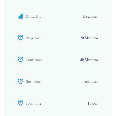
Beginner
Difficulty:
20 Minutos
Prep time:
40 Minutos
Cook time:
minutes
Rest time:
1 hour
Total time: