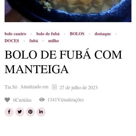
bolo caseiro
bolo de fubá
BOLOS
destaque
DOCES
fubá
milho
BOLO DE FUBÁ COM
MANTEIGA
Atualizado em
Tia Sô
27 de julho de 2023
1341Vizualizações
0Curtidas