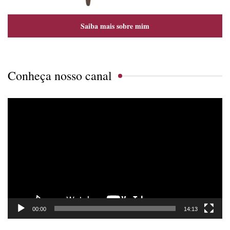
Saiba mais sobre mim
Conheça nosso canal
Tocador
de
vídeo
00:00
14:13