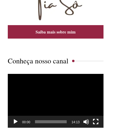
Saiba mais sobre mim
Conheça nosso canal
Tocador
de
vídeo
00:00
14:13