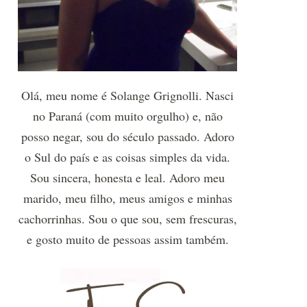
Olá, meu nome é Solange Grignolli. Nasci
no Paraná (com muito orgulho) e, não
posso negar, sou do século passado. Adoro
o Sul do país e as coisas simples da vida.
Sou sincera, honesta e leal. Adoro meu
marido, meu filho, meus amigos e minhas
cachorrinhas. Sou o que sou, sem frescuras,
e gosto muito de pessoas assim também.