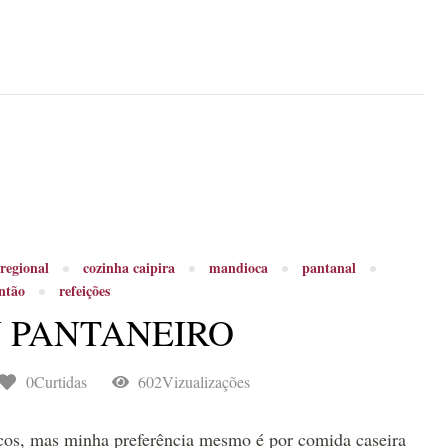
regional
cozinha caipira
mandioca
pantanal
ntão
refeições
 PANTANEIRO
0Curtidas
602Vizualizações
icos, mas minha preferência mesmo é por comida caseira