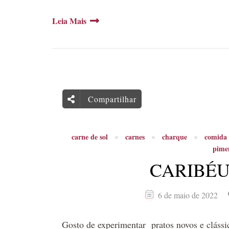
Leia Mais
Compartilhar
carne de sol
carnes
charque
comida 
pime
CARIBÉU
6 de maio de 2022
Gosto de experimentar pratos novos e cláss