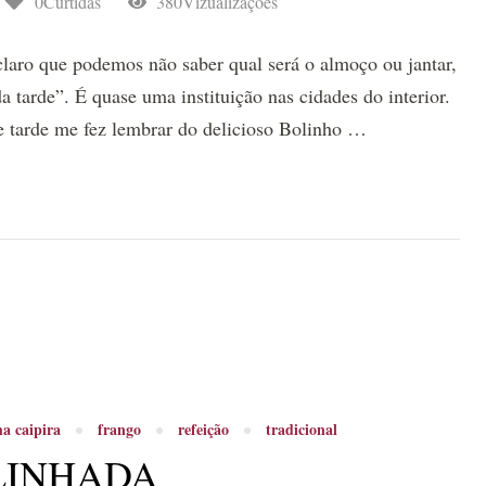
0Curtidas
380Vizualizações
 claro que podemos não saber qual será o almoço ou jantar,
a tarde”. É quase uma instituição nas cidades do interior.
de tarde me fez lembrar do delicioso Bolinho …
ha caipira
frango
refeição
tradicional
LINHADA