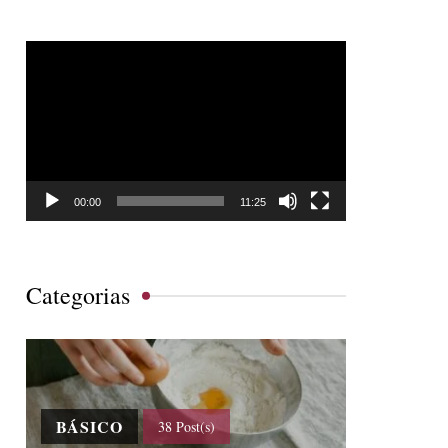
Tocador
de
vídeo
00:00
11:25
Categorias
BÁSICO
38 Post(s)