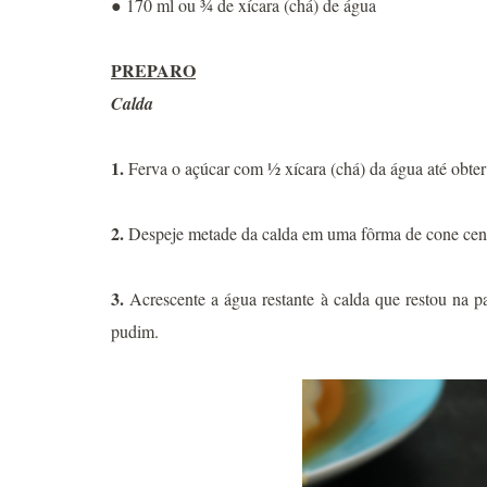
● 170 ml ou ¾ de xícara (chá) de água
PREPARO
Calda
1.
Ferva o açúcar com ½ xícara (chá) da água até obt
2.
Despeje metade da calda em uma fôrma de cone centr
3.
Acrescente a água restante à calda que restou na pa
pudim.