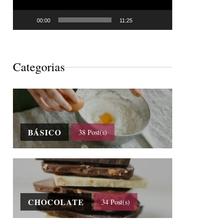
00:00
11:25
Categorias
BÁSICO
38 Post(s)
CHOCOLATE
34 Post(s)