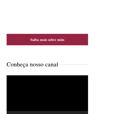
Saiba mais sobre mim
Conheça nosso canal
Tocador
de
vídeo