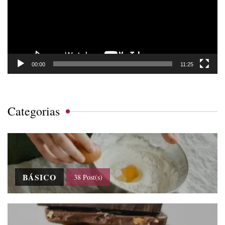
00:00
11:25
Categorias
BÁSICO
38 Post(s)