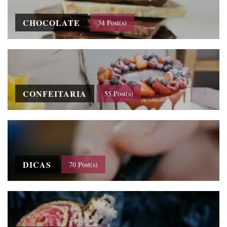
CHOCOLATE
34 Post(s)
CONFEITARIA
55 Post(s)
DICAS
70 Post(s)