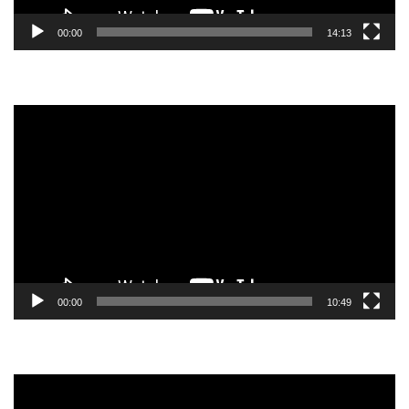
00:00
14:13
Tocador
de
vídeo
00:00
10:49
Tocador