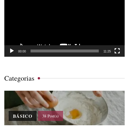
de
vídeo
00:00
11:25
Categorias
BÁSICO
38 Post(s)