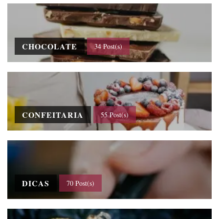
CHOCOLATE
34 Post(s)
CONFEITARIA
55 Post(s)
DICAS
70 Post(s)