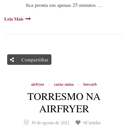
fica pronta em apenas 25 minutos …
Leia Mais
Compartilhar
airfryer
carne suína
lowcarb
TORRESMO NA
AIRFRYER
30 de agosto de 2021
0Curtidas