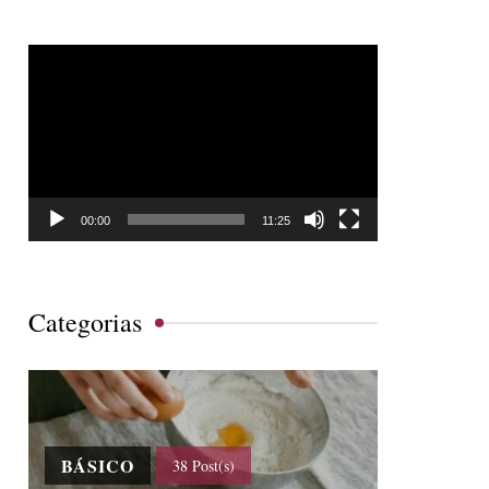
Tocador
de
vídeo
00:00
11:25
Categorias
BÁSICO
38 Post(s)